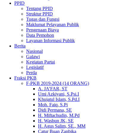
PPID
Tentang PPID
Struktur PPID
Tugas dan Fungsi
Maklumat Pelayanan Publik
Pengenaan Biaya
Data Pemohon
Layanan Informasi Publik
Berita
Nasional
Galawi
Kegiatan Partai
Legislatif
Perda
Fraksi PKB
F-PKB 2019-2024 (14 ORANG)
A. JA’FAR, ST
Umi Azkiyani, S.Psi.I
Khujatul Islam, S.Pd.I
Moh. Faiq, S.Pi
Didi Permana, SE
H. Miftachudin, M.Pd
H. Wasbun JK, SE
H. Agus Salim, SE., MM
Catur Buan Zanbika