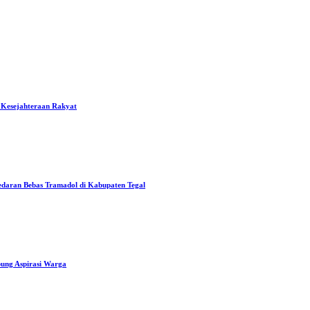
 Kesejahteraan Rakyat
edaran Bebas Tramadol di Kabupaten Tegal
ung Aspirasi Warga