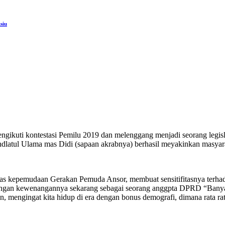
siu
gikuti kontestasi Pemilu 2019 dan melenggang menjadi seorang legisl
ahdlatul Ulama mas Didi (sapaan akrabnya) berhasil meyakinkan masy
s kepemudaan Gerakan Pemuda Ansor, membuat sensitifitasnya terhadap
dengan kewenangannya sekarang sebagai seorang anggpta DPRD “Bany
 mengingat kita hidup di era dengan bonus demografi, dimana rata rata