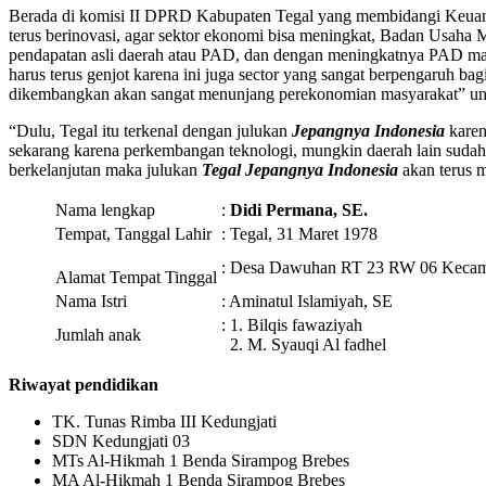
Berada di komisi II DPRD Kabupaten Tegal yang membidangi Keuan
terus berinovasi, agar sektor ekonomi bisa meningkat, Badan Usaha
pendapatan asli daerah atau PAD, dan dengan meningkatnya PAD mak
harus terus genjot karena ini juga sector yang sangat berpengaruh b
dikembangkan akan sangat menunjang perekonomian masyarakat” ung
“Dulu, Tegal itu terkenal dengan julukan
Jepangnya Indonesia
karen
sekarang karena perkembangan teknologi, mungkin daerah lain sudah 
berkelanjutan maka julukan
Tegal Jepangnya Indonesia
akan terus 
Nama lengkap
:
Didi Permana, SE.
Tempat, Tanggal Lahir
: Tegal, 31 Maret 1978
: Desa Dawuhan RT 23 RW 06 Kecama
Alamat Tempat Tinggal
Nama Istri
: Aminatul Islamiyah, SE
: 1. Bilqis fawaziyah
Jumlah anak
2. M. Syauqi Al fadhel
Riwayat p
e
ndidikan
TK. Tunas Rimba III Kedungjati
SDN Kedungjati 03
MTs Al-Hikmah 1 Benda Sirampog Brebes
MA Al-Hikmah 1 Benda Sirampog Brebes