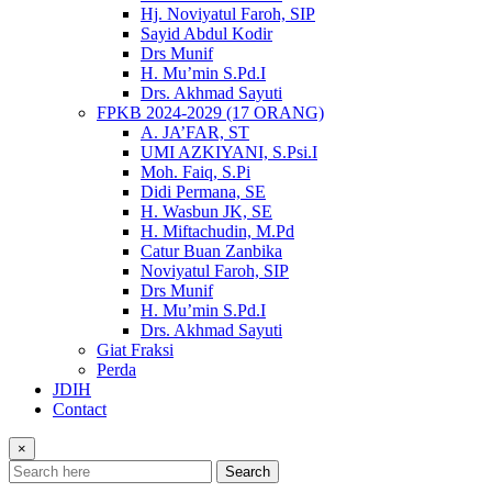
Hj. Noviyatul Faroh, SIP
Sayid Abdul Kodir
Drs Munif
H. Mu’min S.Pd.I
Drs. Akhmad Sayuti
FPKB 2024-2029 (17 ORANG)
A. JA’FAR, ST
UMI AZKIYANI, S.Psi.I
Moh. Faiq, S.Pi
Didi Permana, SE
H. Wasbun JK, SE
H. Miftachudin, M.Pd
Catur Buan Zanbika
Noviyatul Faroh, SIP
Drs Munif
H. Mu’min S.Pd.I
Drs. Akhmad Sayuti
Giat Fraksi
Perda
JDIH
Contact
×
Search