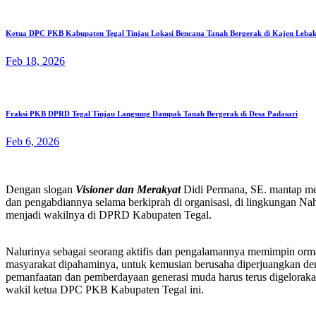
Ketua DPC PKB Kabupaten Tegal Tinjau Lokasi Bencana Tanah Bergerak di Kajen Lebak
Feb 18, 2026
Fraksi PKB DPRD Tegal Tinjau Langsung Dampak Tanah Bergerak di Desa Padasari
Feb 6, 2026
Dengan slogan
Visioner dan Merakyat
Didi Permana, SE. mantap men
dan pengabdiannya selama berkiprah di organisasi, di lingkungan N
menjadi wakilnya di DPRD Kabupaten Tegal.
Nalurinya sebagai seorang aktifis dan pengalamannya memimpin orma
masyarakat dipahaminya, untuk kemusian berusaha diperjuangkan 
pemanfaatan dan pemberdayaan generasi muda harus terus digelorakan,
wakil ketua DPC PKB Kabupaten Tegal ini.