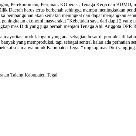
gan, Perekonomian, Perijinan, KOperasi, Tenaga Kerja dan BUMD, m
 Milik Daerah harus terus berbenah sehingga mampu meningkatkan pend
a pembangunan akan semakin meningkat dan dapat menjangkau semua wi
agi peningkatan ekonomi masyarakat “Kebetulan saya dari dapil 2 yang
kap mas Didi yang juga pernah menjadi Tenaga Ahli Anggota DPR RI
a mayoritas produk logam yang ada sebagian besar di produksi di kabup
banyak yang memproduksi, tapi sebagai sentral kalau ada perhatian s
melekat selamanya untuk Kabupaten Tegal.” ungkap mas Didi yang ju
tan Talang Kabupaten Tegal