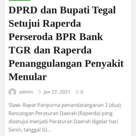
DPRD dan Bupati Tegal
Setujui Raperda
Perseroda BPR Bank
TGR dan Raperda
Penanggulangan Penyakit
Menular
admin
Jan 27, 2021
0
Slawi- Rapat Paripurna penandatanganan 2 (dua)
Rancangan Peraturan Daerah (Raperda) yang
disetujui menjadi Peraturan Daerah digelar hari
Senin, tanggal 02…