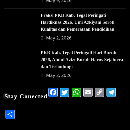
May 9, 2026
Fraksi PKB Kab. Tegal Peringati
Hardiknas 2026, Umi Azkiyani Soroti
Kualitas dan Pemerataan Pendidikan
May 2, 2026
PKB Kab. Tegal Peringati Hari Buruh
2026, Abdul Aziz: Buruh Harus Sejahtera
dan Terlindungi
May 2, 2026
Facebook
Twitter
WhatsApp
Email
Copy
Te
Stay Conected
Link
Share