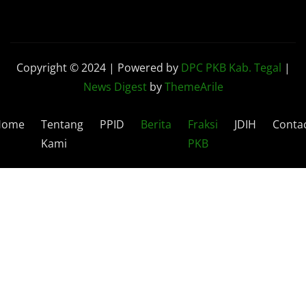
Copyright © 2024 | Powered by
DPC PKB Kab. Tegal
|
News Digest
by
ThemeArile
Home
Tentang
PPID
Berita
Fraksi
JDIH
Conta
Kami
PKB