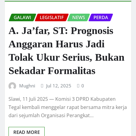
GALAWI
LEGISLATIF
NEWS
PERDA
A. Ja’far, ST: Prognosis
Anggaran Harus Jadi
Tolak Ukur Serius, Bukan
Sekadar Formalitas
Mughni
Jul 12, 2025
0
Slawi, 11 Juli 2025 — Komisi 3 DPRD Kabupaten
Tegal kembali menggelar rapat bersama mitra kerja
dari sejumlah Organisasi Perangkat…
READ MORE