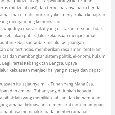
apat (hifdzu al-Aql), terpeliharanya keturunan,
us (hifdzu al-nasl) dan terpeliharanya harta benda
n amar ma’ruf nahi munkar yakni menyerukan kebajikan
 yang mengandung kemunkaran.
erwujudnya masyarakat yang dicitakan tersebut tidak
an kebijakan publik. Jalur kekuasaan menjadi amat
atan kebijakan publik melalui perjuangan
kan dan tertindas, memberikan rasa aman, tenteram
ritas dan membongkar sistem politik, ekonomi, hukum
 Bagi Partai Kebangkitan Bangsa, upaya
 jalur kekuasaan menjadi hal yang niscaya dan dapat
uasaan itu sejatinya milik Tuhan Yang Maha Esa.
ipan dan amanat Tuhan yang dititipkan kepada
a pihak lain yang memiliki keahlian dan kemampuan
ang amanat kekuasaan itu mensaratkan kemampuan
 senantiasa memihak kepada pemberi amanat.