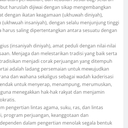
ersebut haruslah dijiwai dengan sikap mengembangkan
at dengan ikatan keagamaan (ukhuwah diniyah),
(ukhwuah insaniyah), dengan selalu menjunjung tinggi
pa harus saling dipertentangkan antara sesuatu dengan
us (insaniyah diniyah), amat peduli dengan nilai-nilai
n. Menjaga dan melestarikan tradisi yang baik serta
itradisikan menjadi corak perjuangan yang ditempuh
Partai adalah ladang persemaian untuk mewujudkan
arana dan wahana sekaligus sebagai wadah kaderisasi
kehendak untuk menyerap, menampung, merumuskan,
 guna menegakkan hak-hak rakyat dan menjamin
okratis.
m pengertian lintas agama, suku, ras, dan lintas
si, program perjuangan, keanggotaan dan
independen dalam pengertian menolak segala bentuk