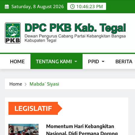
Skip
Saturday, 8 August 2026
10:46:24 PM
to
content
HOME
TENTANG KAMI
PPID
BERITA
Home
Mabda` Siyasi
LEGISLATIF
Momentum Hari Kebangkitan
Nasional, Didi Permana Dorong