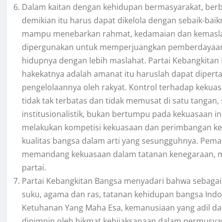
Dalam kaitan dengan kehidupan bermasyarakat, berb
demikian itu harus dapat dikelola dengan sebaik-bai
mampu menebarkan rahmat, kedamaian dan kemaslaha
dipergunakan untuk memperjuangkan pemberdayaan
hidupnya dengan lebih maslahat. Partai Kebangkita
hakekatnya adalah amanat itu haruslah dapat diper
pengelolaannya oleh rakyat. Kontrol terhadap kekua
tidak tak terbatas dan tidak memusat di satu tangan
institusionalistik, bukan bertumpu pada kekuasaan ind
melakukan kompetisi kekuasaan dan perimbangan ke
kualitas bangsa dalam arti yang sesungguhnya. Pemah
memandang kekuasaan dalam tatanan kenegaraan, mel
partai.
Partai Kebangkitan Bangsa menyadari bahwa sebagai su
suku, agama dan ras, tatanan kehidupan bangsa Indone
Ketuhanan Yang Maha Esa, kemanusiaan yang adil da
dipimpin oleh hikmat kebijaksanaan dalam permusyaw