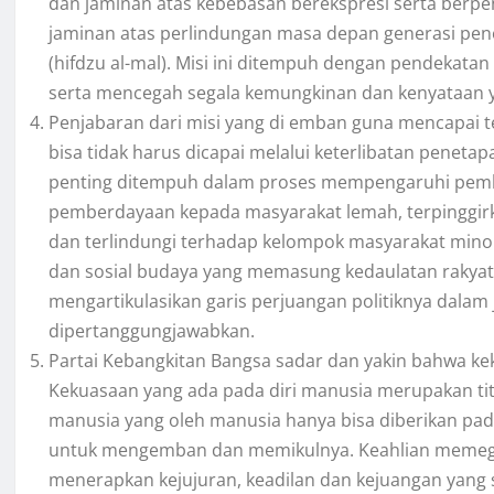
dan jaminan atas kebebasan berekspresi serta berpend
jaminan atas perlindungan masa depan generasi pener
(hifdzu al-mal). Misi ini ditempuh dengan pendekata
serta mencegah segala kemungkinan dan kenyataan
Penjabaran dari misi yang di emban guna mencapai t
bisa tidak harus dicapai melalui keterlibatan penetap
penting ditempuh dalam proses mempengaruhi pembu
pemberdayaan kepada masyarakat lemah, terpinggir
dan terlindungi terhadap kelompok masyarakat mino
dan sosial budaya yang memasung kedaulatan rakyat.
mengartikulasikan garis perjuangan politiknya dalam
dipertanggungjawabkan.
Partai Kebangkitan Bangsa sadar dan yakin bahwa kek
Kekuasaan yang ada pada diri manusia merupakan tit
manusia yang oleh manusia hanya bisa diberikan pad
untuk mengemban dan memikulnya. Keahlian memeg
menerapkan kejujuran, keadilan dan kejuangan yang