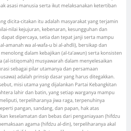
ak asasi manusia serta ikut melaksanakan ketertiban
ng dicita-citakan itu adalah masyarakat yang terjamin
ai-nilai kejujuran, kebenaran, kesungguhan dan
 dapat dipercaya, setia dan tepat janji serta mampu
-amanah wa al-wafa-u bi al-ahdli), bersikap dan
ng menolong dalam kebajikan (al-ta’awun) serta konsisten
ma (al-istiqomah) musyawarah dalam menyelesaikan
krasi sebagai pilar utamanya dan persamaan
sawa) adalah prinsip dasar yang harus ditegakkan.
sebut, misi utama yang dijalankan Partai Kebangkitan
htera lahir dan batin, yang setiap warganya mampu
eliputi, terpeliharanya jiwa raga, terpenuhinya
perti pangan, sandang, dan papan, hak atas
an keselamatan dan bebas dari penganiayaan (hifdzu
emaksaan agama (hifdzu al-din), terpeliharanya akal