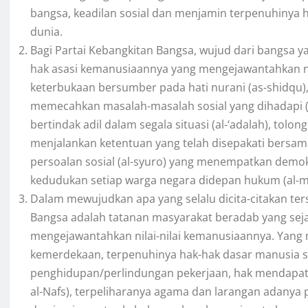
bangsa, keadilan sosial dan menjamin terpenuhinya h
dunia.
Bagi Partai Kebangkitan Bangsa, wujud dari bangsa ya
hak asasi kemanusiaannya yang mengejawantahkan nil
keterbukaan bersumber pada hati nurani (as-shidqu),
memecahkan masalah-masalah sosial yang dihadapi (al
bertindak adil dalam segala situasi (al-‘adalah), tolo
menjalankan ketentuan yang telah disepakati bersa
persoalan sosial (al-syuro) yang menempatkan demo
kedudukan setiap warga negara didepan hukum (al-mu
Dalam mewujudkan apa yang selalu dicita-citakan ter
Bangsa adalah tatanan masyarakat beradab yang seja
mengejawantahkan nilai-nilai kemanusiaannya. Yang m
kemerdekaan, terpenuhinya hak-hak dasar manusia se
penghidupan/perlindungan pekerjaan, hak mendapatk
al-Nafs), terpeliharanya agama dan larangan adanya p