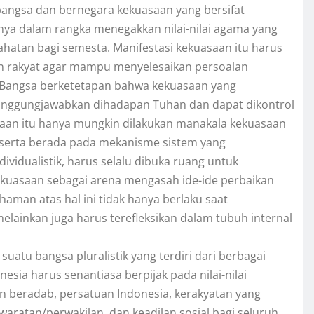
angsa dan bernegara kekuasaan yang bersifat
knya dalam rangka menegakkan nilai-nilai agama yang
tan bagi semesta. Manifestasi kekuasaan itu harus
 rakyat agar mampu menyelesaikan persoalan
n Bangsa berketetapan bahwa kekuasaan yang
tanggungjawabkan dihadapan Tuhan dan dapat dikontrol
saan itu hanya mungkin dilakukan manakala kekuasaan
, serta berada pada mekanisme sistem yang
ividualistik, harus selalu dibuka ruang untuk
kuasaan sebagai arena mengasah ide-ide perbaikan
aman atas hal ini tidak hanya berlaku saat
ainkan juga harus terefleksikan dalam tubuh internal
atu bangsa pluralistik yang terdiri dari berbagai
sia harus senantiasa berpijak pada nilai-nilai
n beradab, persatuan Indonesia, kerakyatan yang
aratan/perwakilan, dan keadilan sosial bagi seluruh