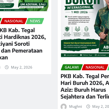
NASIONAL
NEWS
PKB Kab. Tegal
ti Hardiknas 2026,
iyani Soroti
s dan Pemerataan
kan
i
May 2, 2026
GALAWI
NASIONAL
PKB Kab. Tegal Per
Hari Buruh 2026, 
Aziz: Buruh Harus
Sejahtera dan Terl
Mughni
May 2, 2