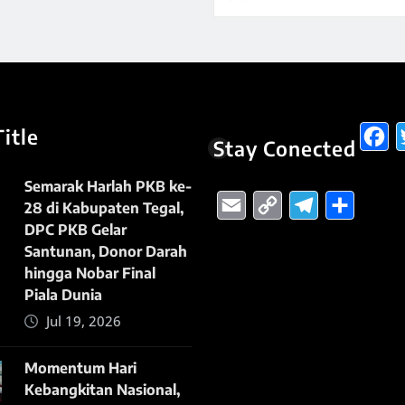
itle
Stay Conected
Semarak Harlah PKB ke-
Email
Copy
Teleg
Sha
28 di Kabupaten Tegal,
Link
DPC PKB Gelar
Santunan, Donor Darah
hingga Nobar Final
Piala Dunia
Jul 19, 2026
Momentum Hari
Kebangkitan Nasional,