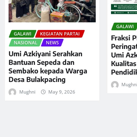
GALAWI
GALAWI
KEGIATAN PARTAI
Fraksi 
NASIONAL
NEWS
Peringa
Umi Azkiyani Serahkan
Umi Azk
Bantuan Sepeda dan
Kualita
Sembako kepada Warga
Pendidi
Desa Bulakpacing
Mughn
Mughni
May 9, 2026