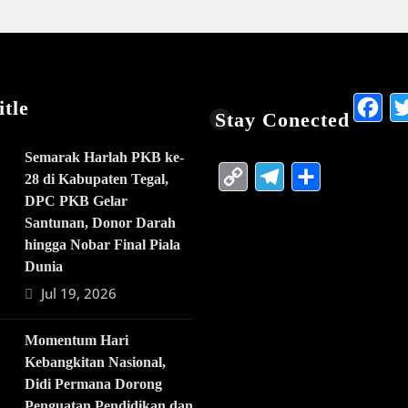
F
tle
Stay Conected
Semarak Harlah PKB ke-
Copy
Telegra
Share
28 di Kabupaten Tegal,
Link
DPC PKB Gelar
Santunan, Donor Darah
hingga Nobar Final Piala
Dunia
Jul 19, 2026
Momentum Hari
Kebangkitan Nasional,
Didi Permana Dorong
Penguatan Pendidikan dan