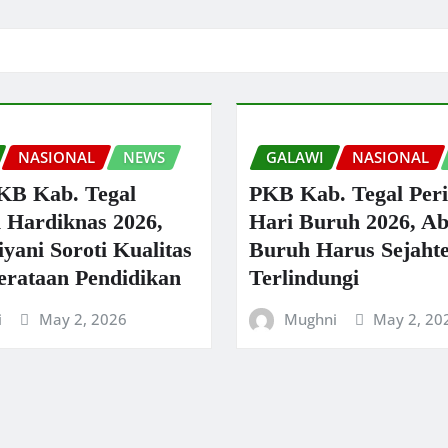
b
r
A
Li
a
o
p
n
m
o
p
k
k
NASIONAL
NEWS
GALAWI
NASIONAL
KB Kab. Tegal
PKB Kab. Tegal Peri
i Hardiknas 2026,
Hari Buruh 2026, Ab
yani Soroti Kualitas
Buruh Harus Sejaht
rataan Pendidikan
Terlindungi
i
May 2, 2026
Mughni
May 2, 20