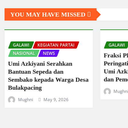
YOU MAY HAVE MISSED
GALAWI
KEGIATAN PARTAI
GALAWI
NASIONAL
NEWS
Fraksi P
Peringat
Umi Azkiyani Serahkan
Umi Azki
Bantuan Sepeda dan
dan Peme
Sembako kepada Warga Desa
Bulakpacing
Mughn
Mughni
May 9, 2026