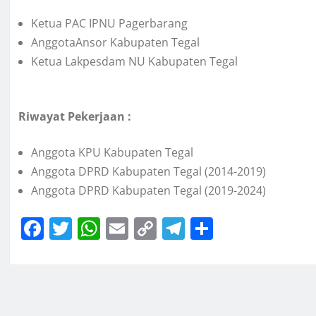
Ketua PAC IPNU Pagerbarang
AnggotaAnsor Kabupaten Tegal
Ketua Lakpesdam NU Kabupaten Tegal
Riwayat Pekerjaan :
Anggota KPU Kabupaten Tegal
Anggota DPRD Kabupaten Tegal (2014-2019)
Anggota DPRD Kabupaten Tegal (2019-2024)
F
T
W
E
C
T
S
a
w
h
m
o
el
h
c
it
at
ai
p
e
a
e
te
s
l
y
gr
re