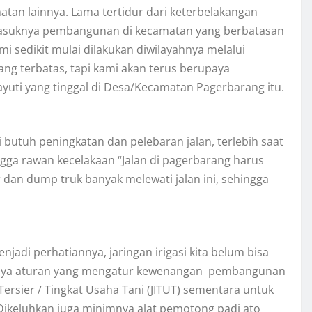
n lainnya. Lama tertidur dari keterbelakangan
 masuknya pembangunan di kecamatan yang berbatasan
 sedikit mulai dilakukan diwilayahnya melalui
g terbatas, tapi kami akan terus berupaya
uti yang tinggal di Desa/Kecamatan Pagerbarang itu.
pi butuh peningkatan dan pelebaran jalan, terlebih saat
ingga rawan kecelakaan “Jalan di pagerbarang harus
 dan dump truk banyak melewati jalan ini, sehingga
enjadi perhatiannya, jaringan irigasi kita belum bisa
anya aturan yang mengatur kewenangan pembangunan
Tersier / Tingkat Usaha Tani (JITUT) sementara untuk
Dikeluhkan juga minimnya alat pemotong padi ato