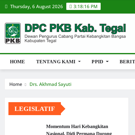
Skip
Thursday, 6 August 2026
3:18:17 PM
to
content
HOME
TENTANG KAMI
PPID
BERI
Home
Drs. Akhmad Sayuti
LEGISLATIF
Momentum Hari Kebangkitan
Nasional, Didi Permana Dorong