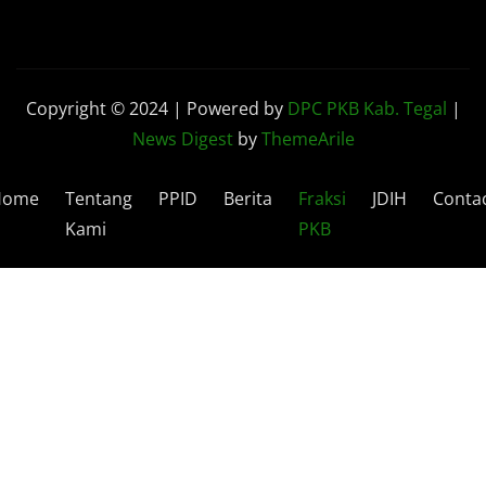
Copyright © 2024 | Powered by
DPC PKB Kab. Tegal
|
News Digest
by
ThemeArile
Home
Tentang
PPID
Berita
Fraksi
JDIH
Conta
Kami
PKB