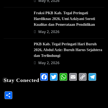
May 9, 2026
Fraksi PKB Kab. Tegal Peringati
Hardiknas 2026, Umi Azkiyani Soroti
Kualitas dan Pemerataan Pendidikan
May 2, 2026
PKB Kab. Tegal Peringati Hari Buruh
2026, Abdul Aziz: Buruh Harus Sejahtera
dan Terlindungi
May 2, 2026
Facebook
Twitter
WhatsApp
Email
Copy
Te
Stay Conected
Link
Share