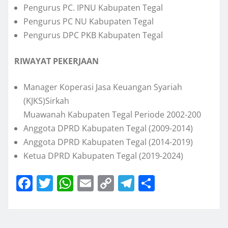
Pengurus PC. IPNU Kabupaten Tegal
Pengurus PC NU Kabupaten Tegal
Pengurus DPC PKB Kabupaten Tegal
RIWAYAT PEKERJAAN
Manager Koperasi Jasa Keuangan Syariah
(KJKS)Sirkah
Muawanah Kabupaten Tegal Periode 2002-200
Anggota DPRD Kabupaten Tegal (2009-2014)
Anggota DPRD Kabupaten Tegal (2014-2019)
Ketua DPRD Kabupaten Tegal (2019-2024)
F
T
W
E
C
T
S
a
w
h
m
o
el
h
c
it
at
ai
p
e
a