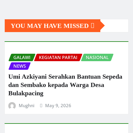
e
te
s
l
y
gr
re
b
r
A
Li
a
o
p
n
m
YOU MAY HAVE MISSED
o
p
k
k
GALAWI
KEGIATAN PARTAI
NASIONAL
NEWS
Umi Azkiyani Serahkan Bantuan Sepeda
dan Sembako kepada Warga Desa
Bulakpacing
Mughni
May 9, 2026