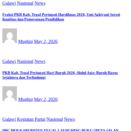
Galawi
Nasional
News
Fraksi PKB Kab. Tegal Peringati Hardiknas 2026, Umi Azkiyani Soroti
Kualitas dan Pemerataan Pendidikan
Mughni
May 2, 2026
Galawi
Nasional
News
PKB Kab. Tegal Peringati Hari Buruh 2026, Abdul Aziz: Buruh Harus
Sejahtera dan Terlindungi
Mughni
May 2, 2026
Galawi
Kegiatan Partai
Nasional
News
DPC PKB KABUPATEN TEGAL LAUNCHING BUKU “PETA JALAN