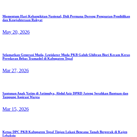
Momentum Hari Kebangkitan Nasional, Didi Permana Dorong Penguatan Pendidikan
dan Kesejahteraan Rakyat
May 20, 2026
Selamatkan Generasi Muda, Legislator Muda PKB Galuh Ghibran Bisri Kecam Keras
Peredaran Bebas Tramadol di Kabupaten Tegal
Mar 27, 2026
Santunan Anak Yatim di Jatimulya, Abdul Aziz DPRD Jateng Serahkan Bantuan dan
Tampung Aspirasi Warga
Mar 15, 2026
Ketua DPC PKB Kabupaten Tegal Tinjau Lokasi Bencana Tanah Bergerak di Kajen
Lebaksiu