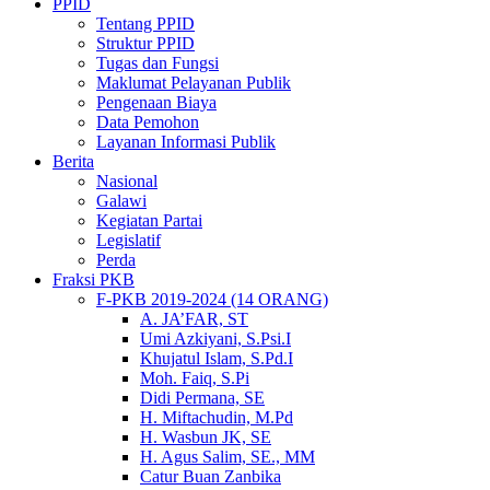
PPID
Tentang PPID
Struktur PPID
Tugas dan Fungsi
Maklumat Pelayanan Publik
Pengenaan Biaya
Data Pemohon
Layanan Informasi Publik
Berita
Nasional
Galawi
Kegiatan Partai
Legislatif
Perda
Fraksi PKB
F-PKB 2019-2024 (14 ORANG)
A. JA’FAR, ST
Umi Azkiyani, S.Psi.I
Khujatul Islam, S.Pd.I
Moh. Faiq, S.Pi
Didi Permana, SE
H. Miftachudin, M.Pd
H. Wasbun JK, SE
H. Agus Salim, SE., MM
Catur Buan Zanbika