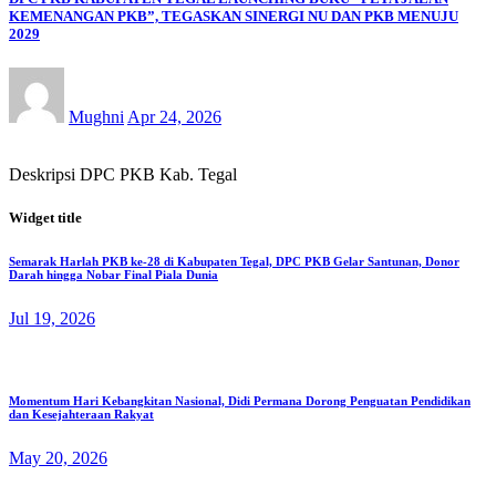
KEMENANGAN PKB”, TEGASKAN SINERGI NU DAN PKB MENUJU
2029
Mughni
Apr 24, 2026
Deskripsi DPC PKB Kab. Tegal
Widget title
Semarak Harlah PKB ke-28 di Kabupaten Tegal, DPC PKB Gelar Santunan, Donor
Darah hingga Nobar Final Piala Dunia
Jul 19, 2026
Momentum Hari Kebangkitan Nasional, Didi Permana Dorong Penguatan Pendidikan
dan Kesejahteraan Rakyat
May 20, 2026