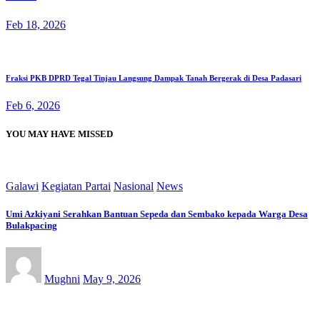
Feb 18, 2026
Fraksi PKB DPRD Tegal Tinjau Langsung Dampak Tanah Bergerak di Desa Padasari
Feb 6, 2026
YOU MAY HAVE MISSED
Galawi
Kegiatan Partai
Nasional
News
Umi Azkiyani Serahkan Bantuan Sepeda dan Sembako kepada Warga Desa
Bulakpacing
Mughni
May 9, 2026