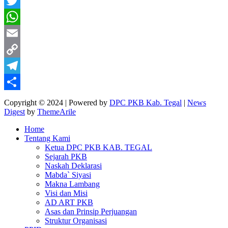
Facebook
Twitter
WhatsApp
Email
Copy
Link
Telegram
Share
Copyright © 2024 | Powered by
DPC PKB Kab. Tegal
|
News
Digest
by
ThemeArile
Home
Tentang Kami
Ketua DPC PKB KAB. TEGAL
Sejarah PKB
Naskah Deklarasi
Mabda` Siyasi
Makna Lambang
Visi dan Misi
AD ART PKB
Asas dan Prinsip Perjuangan
Struktur Organisasi