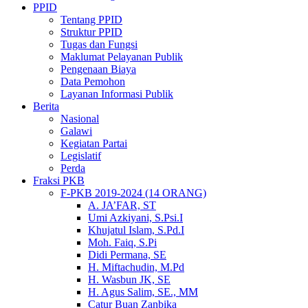
PPID
Tentang PPID
Struktur PPID
Tugas dan Fungsi
Maklumat Pelayanan Publik
Pengenaan Biaya
Data Pemohon
Layanan Informasi Publik
Berita
Nasional
Galawi
Kegiatan Partai
Legislatif
Perda
Fraksi PKB
F-PKB 2019-2024 (14 ORANG)
A. JA’FAR, ST
Umi Azkiyani, S.Psi.I
Khujatul Islam, S.Pd.I
Moh. Faiq, S.Pi
Didi Permana, SE
H. Miftachudin, M.Pd
H. Wasbun JK, SE
H. Agus Salim, SE., MM
Catur Buan Zanbika