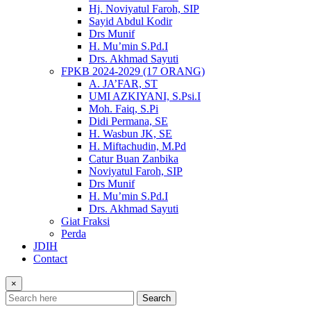
Hj. Noviyatul Faroh, SIP
Sayid Abdul Kodir
Drs Munif
H. Mu’min S.Pd.I
Drs. Akhmad Sayuti
FPKB 2024-2029 (17 ORANG)
A. JA’FAR, ST
UMI AZKIYANI, S.Psi.I
Moh. Faiq, S.Pi
Didi Permana, SE
H. Wasbun JK, SE
H. Miftachudin, M.Pd
Catur Buan Zanbika
Noviyatul Faroh, SIP
Drs Munif
H. Mu’min S.Pd.I
Drs. Akhmad Sayuti
Giat Fraksi
Perda
JDIH
Contact
×
Search