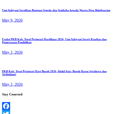
Umi Azkiyani Serahkan Bantuan Sepeda dan Sembako kepada Warga Desa Bulakpacing
May 9, 2026
Fraksi PKB Kab. Tegal Peringati Hardiknas 2026, Umi Azkiyani Soroti Kualitas dan
Pemerataan Pendidikan
May 2, 2026
PKB Kab. Tegal Peringati Hari Buruh 2026, Abdul Aziz: Buruh Harus Sejahtera dan
Terlindungi
May 2, 2026
Stay Conected