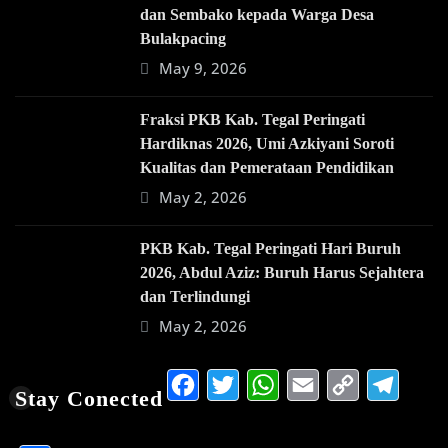
dan Sembako kepada Warga Desa
Bulakpacing
May 9, 2026
Fraksi PKB Kab. Tegal Peringati
Hardiknas 2026, Umi Azkiyani Soroti
Kualitas dan Pemerataan Pendidikan
May 2, 2026
PKB Kab. Tegal Peringati Hari Buruh
2026, Abdul Aziz: Buruh Harus Sejahtera
dan Terlindungi
May 2, 2026
Facebook
Twitter
WhatsApp
Email
Copy
Te
Stay Conected
Link