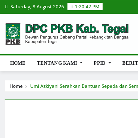
Skip
Saturday, 8 August 2026
1:20:43 PM
to
content
HOME
TENTANG KAMI
PPID
BERI
Home
Umi Azkiyani Serahkan Bantuan Sepeda dan Se