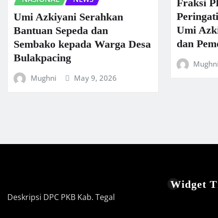
Fraksi P
Peringat
Umi Azkiyani Serahkan
Umi Azki
Bantuan Sepeda dan
dan Peme
Sembako kepada Warga Desa
Bulakpacing
Mughn
Mughni
May 9, 2026
Widget Ti
Deskripsi DPC PKB Kab. Tegal