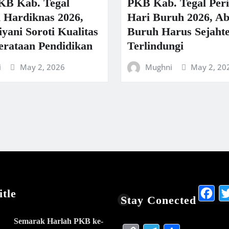
KB Kab. Tegal
PKB Kab. Tegal Peri
i Hardiknas 2026,
Hari Buruh 2026, Ab
yani Soroti Kualitas
Buruh Harus Sejaht
rataan Pendidikan
Terlindungi
i
May 2, 2026
Mughni
May 2, 20
F
tle
Stay Conected
Semarak Harlah PKB ke-