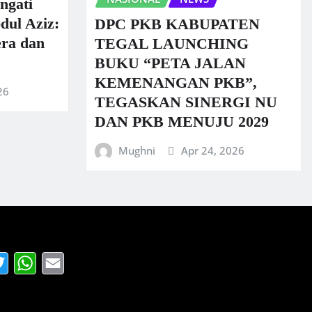
ngati
dul Aziz:
DPC PKB KABUPATEN
era dan
TEGAL LAUNCHING
BUKU “PETA JALAN
KEMENANGAN PKB”,
26
TEGASKAN SINERGI NU
DAN PKB MENUJU 2029
Mughni
Apr 24, 2026
acebook
Twitter
WhatsApp
Email