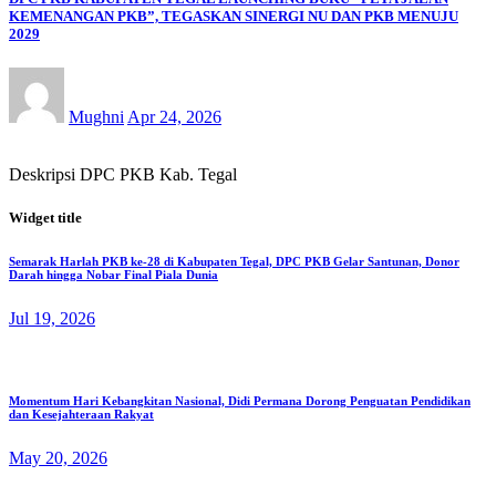
KEMENANGAN PKB”, TEGASKAN SINERGI NU DAN PKB MENUJU
2029
Mughni
Apr 24, 2026
Deskripsi DPC PKB Kab. Tegal
Widget title
Semarak Harlah PKB ke-28 di Kabupaten Tegal, DPC PKB Gelar Santunan, Donor
Darah hingga Nobar Final Piala Dunia
Jul 19, 2026
Momentum Hari Kebangkitan Nasional, Didi Permana Dorong Penguatan Pendidikan
dan Kesejahteraan Rakyat
May 20, 2026