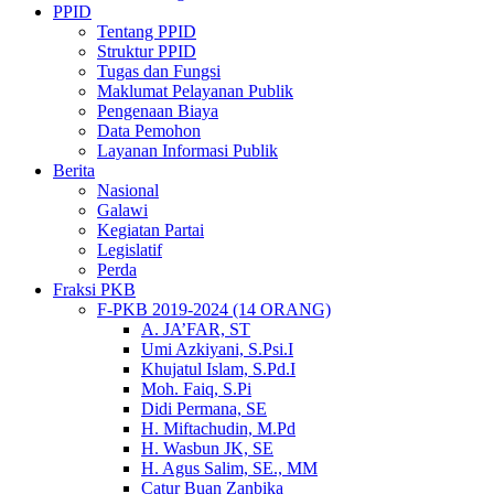
PPID
Tentang PPID
Struktur PPID
Tugas dan Fungsi
Maklumat Pelayanan Publik
Pengenaan Biaya
Data Pemohon
Layanan Informasi Publik
Berita
Nasional
Galawi
Kegiatan Partai
Legislatif
Perda
Fraksi PKB
F-PKB 2019-2024 (14 ORANG)
A. JA’FAR, ST
Umi Azkiyani, S.Psi.I
Khujatul Islam, S.Pd.I
Moh. Faiq, S.Pi
Didi Permana, SE
H. Miftachudin, M.Pd
H. Wasbun JK, SE
H. Agus Salim, SE., MM
Catur Buan Zanbika