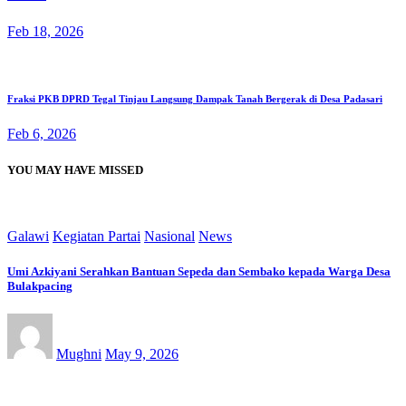
Feb 18, 2026
Fraksi PKB DPRD Tegal Tinjau Langsung Dampak Tanah Bergerak di Desa Padasari
Feb 6, 2026
YOU MAY HAVE MISSED
Galawi
Kegiatan Partai
Nasional
News
Umi Azkiyani Serahkan Bantuan Sepeda dan Sembako kepada Warga Desa
Bulakpacing
Mughni
May 9, 2026