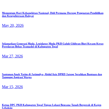
Momentum Hari Kebangkitan Nasional, Didi Permana Dorong Penguatan Pendidikan
dan Kesejahteraan Rakyat
May 20, 2026
Selamatkan Generasi Muda, Legislator Muda PKB Galuh Ghibran Bisri Kecam Keras
Peredaran Bebas Tramadol di Kabupaten Tegal
Mar 27, 2026
Santunan Anak Yatim di Jatimulya, Abdul Aziz DPRD Jateng Serahkan Bantuan dan
Tampung Aspirasi Warga
Mar 15, 2026
Ketua DPC PKB Kabupaten Tegal Tinjau Lokasi Bencana Tanah Bergerak di Kajen
Lebaksiu