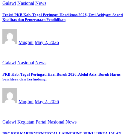
Galawi
Nasional
News
Fraksi PKB Kab. Tegal Peringati Hardiknas 2026, Umi Azkiyani Soroti
Kualitas dan Pemerataan Pendidikan
Mughni
May 2, 2026
Galawi
Nasional
News
PKB Kab. Tegal Peringati Hari Buruh 2026, Abdul Aziz: Buruh Harus
Sejahtera dan Terlindungi
Mughni
May 2, 2026
Galawi
Kegiatan Partai
Nasional
News
DPC PKB KABUPATEN TEGAL LAUNCHING BUKU “PETA JALAN