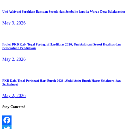
Umi Azkiyani Serahkan Bantuan Sepeda dan Sembako kepada Warga Desa Bulakpacing
May 9, 2026
Fraksi PKB Kab. Tegal Peringati Hardiknas 2026, Umi Azkiyani Soroti Kualitas dan
Pemerataan Pendidikan
May 2, 2026
PKB Kab. Tegal Peringati Hari Buruh 2026, Abdul Aziz: Buruh Harus Sejahtera dan
Terlindungi
May 2, 2026
Stay Conected