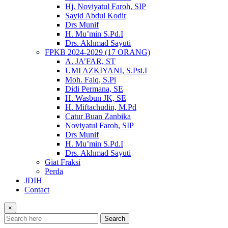
Hj. Noviyatul Faroh, SIP
Sayid Abdul Kodir
Drs Munif
H. Mu’min S.Pd.I
Drs. Akhmad Sayuti
FPKB 2024-2029 (17 ORANG)
A. JA’FAR, ST
UMI AZKIYANI, S.Psi.I
Moh. Faiq, S.Pi
Didi Permana, SE
H. Wasbun JK, SE
H. Miftachudin, M.Pd
Catur Buan Zanbika
Noviyatul Faroh, SIP
Drs Munif
H. Mu’min S.Pd.I
Drs. Akhmad Sayuti
Giat Fraksi
Perda
JDIH
Contact
×
Search