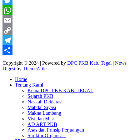
Facebook
Twitter
WhatsApp
Email
Copy
Link
Telegram
Share
Copyright © 2024 | Powered by
DPC PKB Kab. Tegal
|
News
Digest
by
ThemeArile
Home
Tentang Kami
Ketua DPC PKB KAB. TEGAL
Sejarah PKB
Naskah Deklarasi
Mabda` Siyasi
Makna Lambang
Visi dan Misi
AD ART PKB
Asas dan Prinsip Perjuangan
Struktur Organisasi