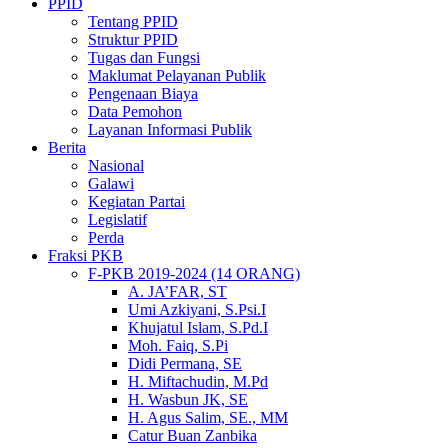
PPID
Tentang PPID
Struktur PPID
Tugas dan Fungsi
Maklumat Pelayanan Publik
Pengenaan Biaya
Data Pemohon
Layanan Informasi Publik
Berita
Nasional
Galawi
Kegiatan Partai
Legislatif
Perda
Fraksi PKB
F-PKB 2019-2024 (14 ORANG)
A. JA’FAR, ST
Umi Azkiyani, S.Psi.I
Khujatul Islam, S.Pd.I
Moh. Faiq, S.Pi
Didi Permana, SE
H. Miftachudin, M.Pd
H. Wasbun JK, SE
H. Agus Salim, SE., MM
Catur Buan Zanbika