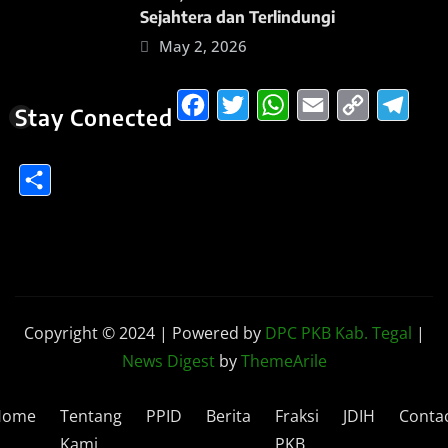
Sejahtera dan Terlindungi
May 2, 2026
Facebook
Twitter
WhatsApp
Email
Copy
Te
Stay Conected
Link
Share
Copyright © 2024 | Powered by
DPC PKB Kab. Tegal
|
News Digest
by
ThemeArile
Home
Tentang
PPID
Berita
Fraksi
JDIH
Conta
Kami
PKB