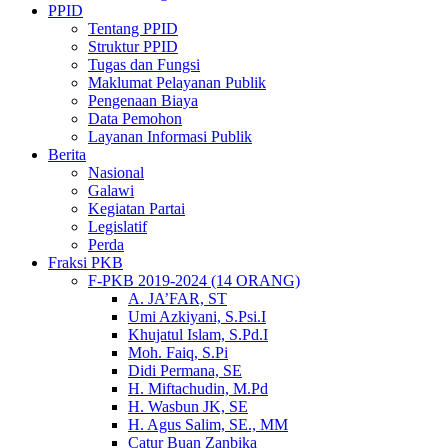
PPID
Tentang PPID
Struktur PPID
Tugas dan Fungsi
Maklumat Pelayanan Publik
Pengenaan Biaya
Data Pemohon
Layanan Informasi Publik
Berita
Nasional
Galawi
Kegiatan Partai
Legislatif
Perda
Fraksi PKB
F-PKB 2019-2024 (14 ORANG)
A. JA’FAR, ST
Umi Azkiyani, S.Psi.I
Khujatul Islam, S.Pd.I
Moh. Faiq, S.Pi
Didi Permana, SE
H. Miftachudin, M.Pd
H. Wasbun JK, SE
H. Agus Salim, SE., MM
Catur Buan Zanbika