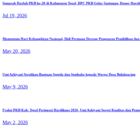
Semarak Harlah PKB ke-28 di Kabupaten Tegal, DPC PKB Gelar Santunan, Donor Darah 
Jul 19, 2026
Momentum Hari Kebangkitan Nasional, Didi Permana Dorong Penguatan Pendidikan dan
May 20, 2026
Umi Azkiyani Serahkan Bantuan Sepeda dan Sembako kepada Warga Desa Bulakpacing
May 9, 2026
Fraksi PKB Kab. Tegal Peringati Hardiknas 2026, Umi Azkiyani Soroti Kualitas dan Pem
May 2, 2026