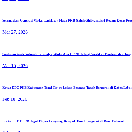
Selamatkan Generasi Muda, Legislator Muda PKB Galuh Ghibran Bisri Kecam Keras Per
Mar 27, 2026
Santunan Anak Yatim di Jatimulya, Abdul Aziz DPRD Jateng Serahkan Bantuan dan Tamp
Mar 15, 2026
Ketua DPC PKB Kabupaten Tegal Tinjau Lokasi Bencana Tanah Bergerak di Kajen Lebak
Feb 18, 2026
Fraksi PKB DPRD Tegal Tinjau Langsung Dampak Tanah Bergerak di Desa Padasari