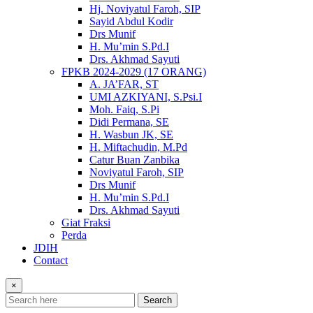
Hj. Noviyatul Faroh, SIP
Sayid Abdul Kodir
Drs Munif
H. Mu’min S.Pd.I
Drs. Akhmad Sayuti
FPKB 2024-2029 (17 ORANG)
A. JA’FAR, ST
UMI AZKIYANI, S.Psi.I
Moh. Faiq, S.Pi
Didi Permana, SE
H. Wasbun JK, SE
H. Miftachudin, M.Pd
Catur Buan Zanbika
Noviyatul Faroh, SIP
Drs Munif
H. Mu’min S.Pd.I
Drs. Akhmad Sayuti
Giat Fraksi
Perda
JDIH
Contact
×
Search