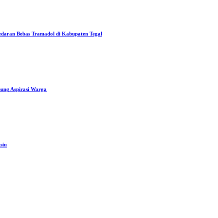
edaran Bebas Tramadol di Kabupaten Tegal
ung Aspirasi Warga
siu