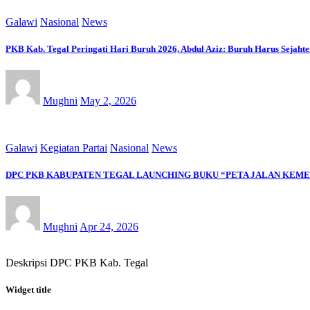
Galawi
Nasional
News
PKB Kab. Tegal Peringati Hari Buruh 2026, Abdul Aziz: Buruh Harus Sejahte
Mughni
May 2, 2026
Galawi
Kegiatan Partai
Nasional
News
DPC PKB KABUPATEN TEGAL LAUNCHING BUKU “PETA JALAN KEMEN
Mughni
Apr 24, 2026
Deskripsi DPC PKB Kab. Tegal
Widget title