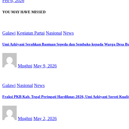
Feb 6, 2026
YOU MAY HAVE MISSED
Galawi
Kegiatan Partai
Nasional
News
Umi Azkiyani Serahkan Bantuan Sepeda dan Sembako kepada Warga Desa B
Mughni
May 9, 2026
Galawi
Nasional
News
Fraksi PKB Kab. Tegal Peringati Hardiknas 2026, Umi Azkiyani Soroti Kual
Mughni
May 2, 2026