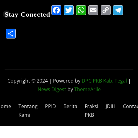
Facebook
Twitter
WhatsApp
Email
Copy
Te
Stay Conected
Link
Share
Copyright © 2024 | Powered by
DPC PKB Kab. Tegal
|
News Digest
by
ThemeArile
Home
Tentang
PPID
Berita
Fraksi
JDIH
Conta
Kami
PKB