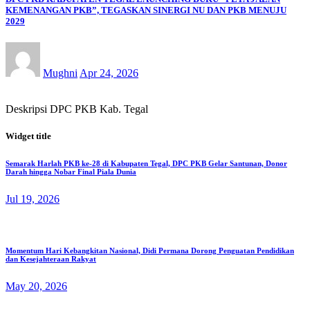
KEMENANGAN PKB”, TEGASKAN SINERGI NU DAN PKB MENUJU
2029
Mughni
Apr 24, 2026
Deskripsi DPC PKB Kab. Tegal
Widget title
Semarak Harlah PKB ke-28 di Kabupaten Tegal, DPC PKB Gelar Santunan, Donor
Darah hingga Nobar Final Piala Dunia
Jul 19, 2026
Momentum Hari Kebangkitan Nasional, Didi Permana Dorong Penguatan Pendidikan
dan Kesejahteraan Rakyat
May 20, 2026