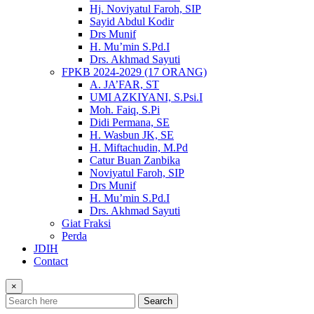
Hj. Noviyatul Faroh, SIP
Sayid Abdul Kodir
Drs Munif
H. Mu’min S.Pd.I
Drs. Akhmad Sayuti
FPKB 2024-2029 (17 ORANG)
A. JA’FAR, ST
UMI AZKIYANI, S.Psi.I
Moh. Faiq, S.Pi
Didi Permana, SE
H. Wasbun JK, SE
H. Miftachudin, M.Pd
Catur Buan Zanbika
Noviyatul Faroh, SIP
Drs Munif
H. Mu’min S.Pd.I
Drs. Akhmad Sayuti
Giat Fraksi
Perda
JDIH
Contact
×
Search