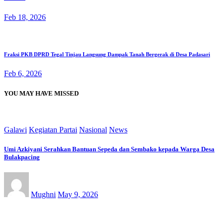
Feb 18, 2026
Fraksi PKB DPRD Tegal Tinjau Langsung Dampak Tanah Bergerak di Desa Padasari
Feb 6, 2026
YOU MAY HAVE MISSED
Galawi
Kegiatan Partai
Nasional
News
Umi Azkiyani Serahkan Bantuan Sepeda dan Sembako kepada Warga Desa
Bulakpacing
Mughni
May 9, 2026