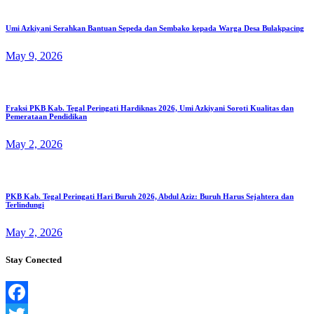
Umi Azkiyani Serahkan Bantuan Sepeda dan Sembako kepada Warga Desa Bulakpacing
May 9, 2026
Fraksi PKB Kab. Tegal Peringati Hardiknas 2026, Umi Azkiyani Soroti Kualitas dan
Pemerataan Pendidikan
May 2, 2026
PKB Kab. Tegal Peringati Hari Buruh 2026, Abdul Aziz: Buruh Harus Sejahtera dan
Terlindungi
May 2, 2026
Stay Conected