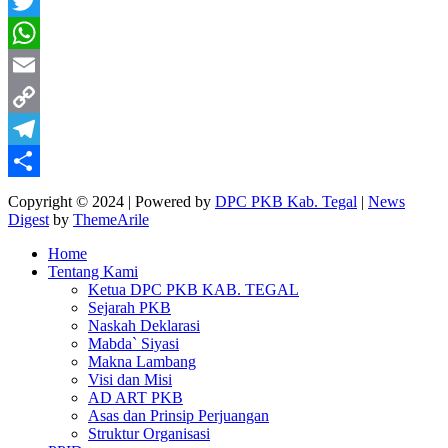
Facebook
Twitter
WhatsApp
Email
Copy
Link
Telegram
Share
Copyright © 2024 | Powered by
DPC PKB Kab. Tegal
|
News
Digest
by
ThemeArile
Home
Tentang Kami
Ketua DPC PKB KAB. TEGAL
Sejarah PKB
Naskah Deklarasi
Mabda` Siyasi
Makna Lambang
Visi dan Misi
AD ART PKB
Asas dan Prinsip Perjuangan
Struktur Organisasi