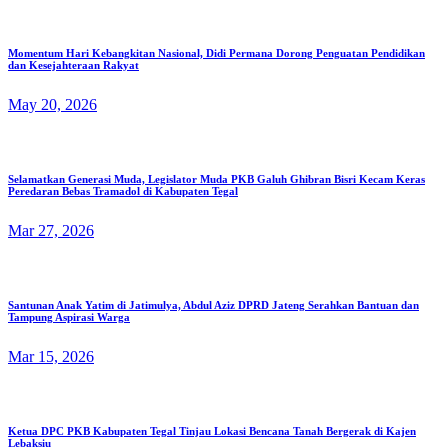
Momentum Hari Kebangkitan Nasional, Didi Permana Dorong Penguatan Pendidikan
dan Kesejahteraan Rakyat
May 20, 2026
Selamatkan Generasi Muda, Legislator Muda PKB Galuh Ghibran Bisri Kecam Keras
Peredaran Bebas Tramadol di Kabupaten Tegal
Mar 27, 2026
Santunan Anak Yatim di Jatimulya, Abdul Aziz DPRD Jateng Serahkan Bantuan dan
Tampung Aspirasi Warga
Mar 15, 2026
Ketua DPC PKB Kabupaten Tegal Tinjau Lokasi Bencana Tanah Bergerak di Kajen
Lebaksiu