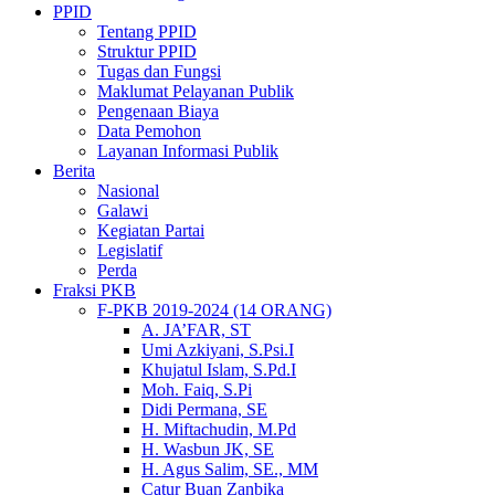
PPID
Tentang PPID
Struktur PPID
Tugas dan Fungsi
Maklumat Pelayanan Publik
Pengenaan Biaya
Data Pemohon
Layanan Informasi Publik
Berita
Nasional
Galawi
Kegiatan Partai
Legislatif
Perda
Fraksi PKB
F-PKB 2019-2024 (14 ORANG)
A. JA’FAR, ST
Umi Azkiyani, S.Psi.I
Khujatul Islam, S.Pd.I
Moh. Faiq, S.Pi
Didi Permana, SE
H. Miftachudin, M.Pd
H. Wasbun JK, SE
H. Agus Salim, SE., MM
Catur Buan Zanbika