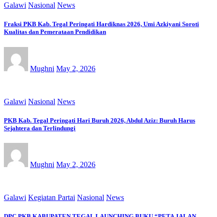
Galawi
Nasional
News
Fraksi PKB Kab. Tegal Peringati Hardiknas 2026, Umi Azkiyani Soroti
Kualitas dan Pemerataan Pendidikan
Mughni
May 2, 2026
Galawi
Nasional
News
PKB Kab. Tegal Peringati Hari Buruh 2026, Abdul Aziz: Buruh Harus
Sejahtera dan Terlindungi
Mughni
May 2, 2026
Galawi
Kegiatan Partai
Nasional
News
DPC PKB KABUPATEN TEGAL LAUNCHING BUKU “PETA JALAN