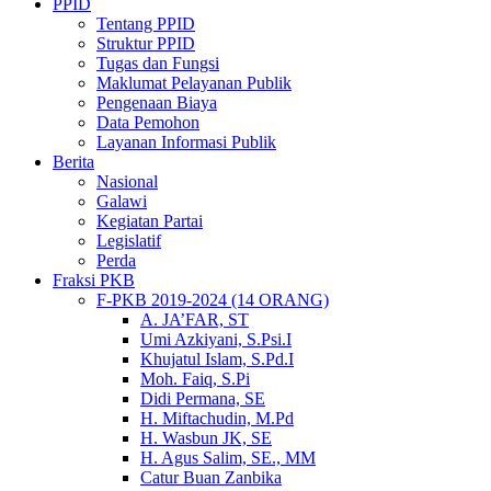
PPID
Tentang PPID
Struktur PPID
Tugas dan Fungsi
Maklumat Pelayanan Publik
Pengenaan Biaya
Data Pemohon
Layanan Informasi Publik
Berita
Nasional
Galawi
Kegiatan Partai
Legislatif
Perda
Fraksi PKB
F-PKB 2019-2024 (14 ORANG)
A. JA’FAR, ST
Umi Azkiyani, S.Psi.I
Khujatul Islam, S.Pd.I
Moh. Faiq, S.Pi
Didi Permana, SE
H. Miftachudin, M.Pd
H. Wasbun JK, SE
H. Agus Salim, SE., MM
Catur Buan Zanbika