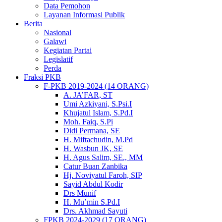
Data Pemohon
Layanan Informasi Publik
Berita
Nasional
Galawi
Kegiatan Partai
Legislatif
Perda
Fraksi PKB
F-PKB 2019-2024 (14 ORANG)
A. JA’FAR, ST
Umi Azkiyani, S.Psi.I
Khujatul Islam, S.Pd.I
Moh. Faiq, S.Pi
Didi Permana, SE
H. Miftachudin, M.Pd
H. Wasbun JK, SE
H. Agus Salim, SE., MM
Catur Buan Zanbika
Hj. Noviyatul Faroh, SIP
Sayid Abdul Kodir
Drs Munif
H. Mu’min S.Pd.I
Drs. Akhmad Sayuti
FPKB 2024-2029 (17 ORANG)