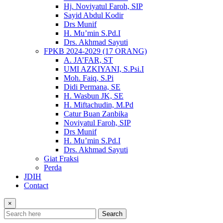
Hj. Noviyatul Faroh, SIP
Sayid Abdul Kodir
Drs Munif
H. Mu’min S.Pd.I
Drs. Akhmad Sayuti
FPKB 2024-2029 (17 ORANG)
A. JA’FAR, ST
UMI AZKIYANI, S.Psi.I
Moh. Faiq, S.Pi
Didi Permana, SE
H. Wasbun JK, SE
H. Miftachudin, M.Pd
Catur Buan Zanbika
Noviyatul Faroh, SIP
Drs Munif
H. Mu’min S.Pd.I
Drs. Akhmad Sayuti
Giat Fraksi
Perda
JDIH
Contact
×
Search