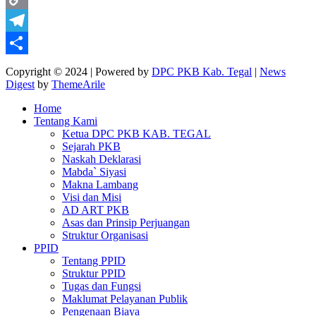
Copy
Link
Telegram
Share
Copyright © 2024 | Powered by
DPC PKB Kab. Tegal
|
News
Digest
by
ThemeArile
Home
Tentang Kami
Ketua DPC PKB KAB. TEGAL
Sejarah PKB
Naskah Deklarasi
Mabda` Siyasi
Makna Lambang
Visi dan Misi
AD ART PKB
Asas dan Prinsip Perjuangan
Struktur Organisasi
PPID
Tentang PPID
Struktur PPID
Tugas dan Fungsi
Maklumat Pelayanan Publik
Pengenaan Biaya