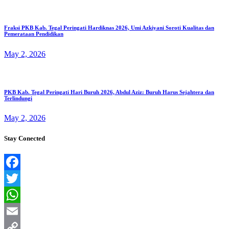
Fraksi PKB Kab. Tegal Peringati Hardiknas 2026, Umi Azkiyani Soroti Kualitas dan
Pemerataan Pendidikan
May 2, 2026
PKB Kab. Tegal Peringati Hari Buruh 2026, Abdul Aziz: Buruh Harus Sejahtera dan
Terlindungi
May 2, 2026
Stay Conected
Facebook
Twitter
WhatsApp
Email