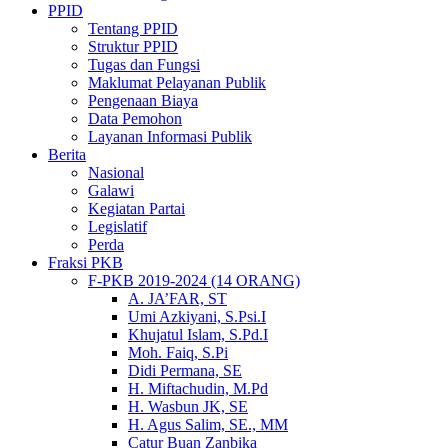
PPID
Tentang PPID
Struktur PPID
Tugas dan Fungsi
Maklumat Pelayanan Publik
Pengenaan Biaya
Data Pemohon
Layanan Informasi Publik
Berita
Nasional
Galawi
Kegiatan Partai
Legislatif
Perda
Fraksi PKB
F-PKB 2019-2024 (14 ORANG)
A. JA’FAR, ST
Umi Azkiyani, S.Psi.I
Khujatul Islam, S.Pd.I
Moh. Faiq, S.Pi
Didi Permana, SE
H. Miftachudin, M.Pd
H. Wasbun JK, SE
H. Agus Salim, SE., MM
Catur Buan Zanbika