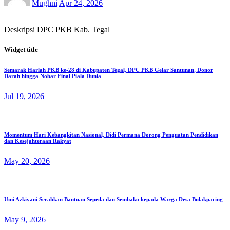
Mughni
Apr 24, 2026
Deskripsi DPC PKB Kab. Tegal
Widget title
Semarak Harlah PKB ke-28 di Kabupaten Tegal, DPC PKB Gelar Santunan, Donor
Darah hingga Nobar Final Piala Dunia
Jul 19, 2026
Momentum Hari Kebangkitan Nasional, Didi Permana Dorong Penguatan Pendidikan
dan Kesejahteraan Rakyat
May 20, 2026
Umi Azkiyani Serahkan Bantuan Sepeda dan Sembako kepada Warga Desa Bulakpacing
May 9, 2026