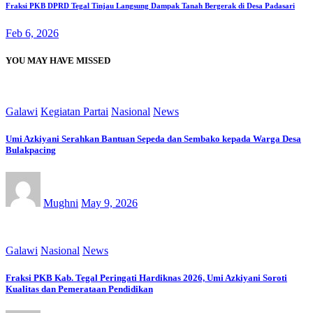
Fraksi PKB DPRD Tegal Tinjau Langsung Dampak Tanah Bergerak di Desa Padasari
Feb 6, 2026
YOU MAY HAVE MISSED
Galawi
Kegiatan Partai
Nasional
News
Umi Azkiyani Serahkan Bantuan Sepeda dan Sembako kepada Warga Desa
Bulakpacing
Mughni
May 9, 2026
Galawi
Nasional
News
Fraksi PKB Kab. Tegal Peringati Hardiknas 2026, Umi Azkiyani Soroti
Kualitas dan Pemerataan Pendidikan