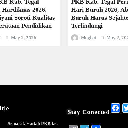
KB Kab. Tegal
PKB Kab. Tegal Peri
i Hardiknas 2026,
Hari Buruh 2026, Ab
yani Soroti Kualitas
Buruh Harus Sejaht
rataan Pendidikan
Terlindungi
i
May 2, 2026
Mughni
May 2, 20
F
tle
Stay Conected
Semarak Harlah PKB ke-