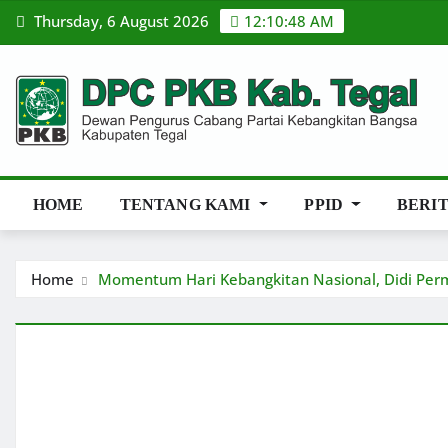
Skip
Thursday, 6 August 2026
12:10:48 AM
to
content
HOME
TENTANG KAMI
PPID
BERI
Home
Momentum Hari Kebangkitan Nasional, Didi Per