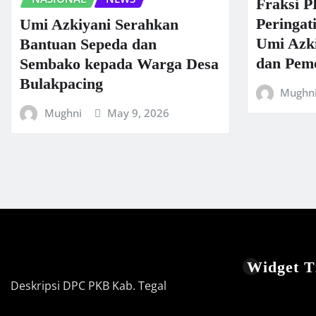
Fraksi P
Peringat
Umi Azkiyani Serahkan
Umi Azki
Bantuan Sepeda dan
dan Peme
Sembako kepada Warga Desa
Bulakpacing
Mughn
Mughni
May 9, 2026
Widget Ti
Deskripsi DPC PKB Kab. Tegal