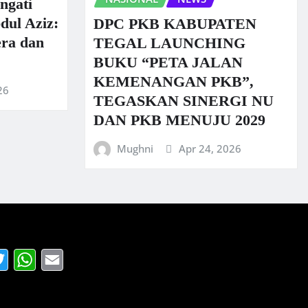
ngati
dul Aziz:
DPC PKB KABUPATEN
era dan
TEGAL LAUNCHING
BUKU “PETA JALAN
KEMENANGAN PKB”,
26
TEGASKAN SINERGI NU
DAN PKB MENUJU 2029
Mughni
Apr 24, 2026
acebook
Twitter
WhatsApp
Email