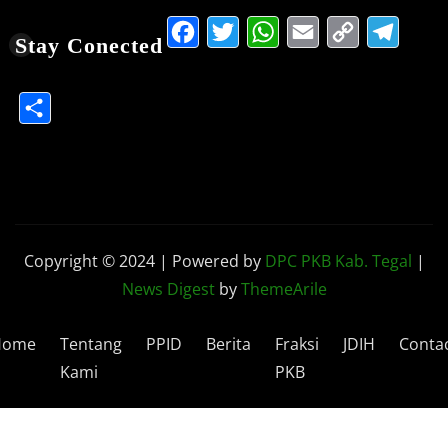
Facebook
Twitter
WhatsApp
Email
Copy
Te
Stay Conected
Link
Share
Copyright © 2024 | Powered by
DPC PKB Kab. Tegal
|
News Digest
by
ThemeArile
Home
Tentang
PPID
Berita
Fraksi
JDIH
Conta
Kami
PKB