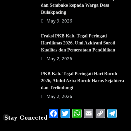
dan Sembako kepada Warga Desa
Bulakpacing
May 9, 2026
Fraksi PKB Kab. Tegal Peringati
Hardiknas 2026, Umi Azkiyani Soroti
Kualitas dan Pemerataan Pendidikan
May 2, 2026
PKB Kab. Tegal Peringati Hari Buruh
2026, Abdul Aziz: Buruh Harus Sejahtera
dan Terlindungi
May 2, 2026
Facebook
Twitter
WhatsApp
Email
Copy
Te
Stay Conected
Link