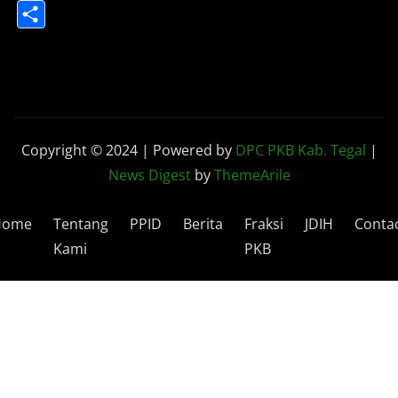
Share
Copyright © 2024 | Powered by
DPC PKB Kab. Tegal
|
News Digest
by
ThemeArile
Home
Tentang
PPID
Berita
Fraksi
JDIH
Conta
Kami
PKB