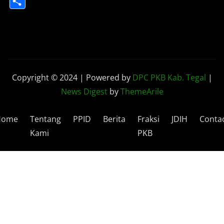
Share
Copyright © 2024 | Powered by
DPC PKB Kab. Tegal
|
News Digest
by
ThemeArile
Home
Tentang
PPID
Berita
Fraksi
JDIH
Conta
Kami
PKB