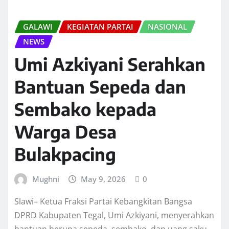
GALAWI
KEGIATAN PARTAI
NASIONAL
NEWS
Umi Azkiyani Serahkan
Bantuan Sepeda dan
Sembako kepada
Warga Desa
Bulakpacing
Mughni
May 9, 2026
0
Slawi– Ketua Fraksi Partai Kebangkitan Bangsa
DPRD Kabupaten Tegal, Umi Azkiyani, menyerahkan
bantuan berupa sepeda, sembako, dan uang saku