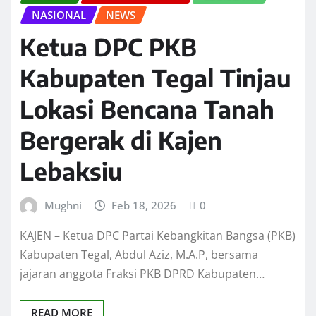
NASIONAL
NEWS
Ketua DPC PKB
Kabupaten Tegal Tinjau
Lokasi Bencana Tanah
Bergerak di Kajen
Lebaksiu
Mughni
Feb 18, 2026
0
KAJEN – Ketua DPC Partai Kebangkitan Bangsa (PKB)
Kabupaten Tegal, Abdul Aziz, M.A.P, bersama
jajaran anggota Fraksi PKB DPRD Kabupaten…
READ MORE