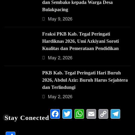
dan Sembako kepada Warga Desa
Bulakpacing
May 9, 2026
Fraksi PKB Kab. Tegal Peringati
Hardiknas 2026, Umi Azkiyani Soroti
Kualitas dan Pemerataan Pendidikan
May 2, 2026
PKB Kab. Tegal Peringati Hari Buruh
2026, Abdul Aziz: Buruh Harus Sejahtera
dan Terlindungi
May 2, 2026
Facebook
Twitter
WhatsApp
Email
Copy
Te
Stay Conected
Link