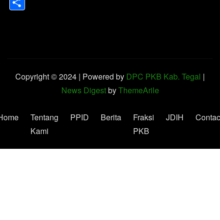
Share
Copyright © 2024 | Powered by
DPC PKB Kab. Tegal
|
News Digest
by
ThemeArile
Home
Tentang
PPID
Berita
Fraksi
JDIH
Contac
Kami
PKB