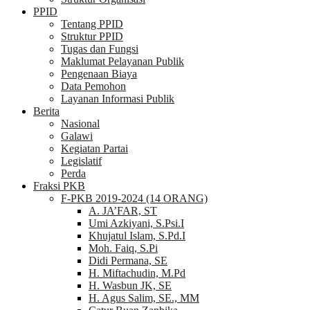
PPID
Tentang PPID
Struktur PPID
Tugas dan Fungsi
Maklumat Pelayanan Publik
Pengenaan Biaya
Data Pemohon
Layanan Informasi Publik
Berita
Nasional
Galawi
Kegiatan Partai
Legislatif
Perda
Fraksi PKB
F-PKB 2019-2024 (14 ORANG)
A. JA’FAR, ST
Umi Azkiyani, S.Psi.I
Khujatul Islam, S.Pd.I
Moh. Faiq, S.Pi
Didi Permana, SE
H. Miftachudin, M.Pd
H. Wasbun JK, SE
H. Agus Salim, SE., MM