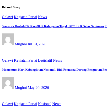
Related Story
Galawi
Kegiatan Partai
News
Semarak Harlah PKB ke-28 di Kabupaten Tegal, DPC PKB Gelar Santunan, D
Mughni
Jul 19, 2026
Galawi
Kegiatan Partai
Legislatif
News
Momentum Hari Kebangkitan Nasional, Didi Permana Dorong Penguatan Pen
Mughni
May 20, 2026
Galawi
Kegiatan Partai
Nasional
News