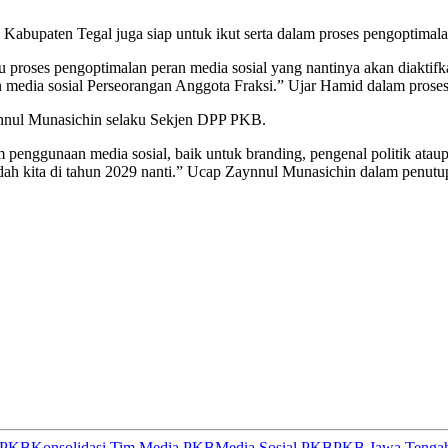
Kabupaten Tegal juga siap untuk ikut serta dalam proses pengoptimala
u proses pengoptimalan peran media sosial yang nantinya akan diaktifk
edia sosial Perseorangan Anggota Fraksi.” Ujar Hamid dalam prose
aynnul Munasichin selaku Sekjen DPP PKB.
penggunaan media sosial, baik untuk branding, pengenal politik ataup
h kita di tahun 2029 nanti.” Ucap Zaynnul Munasichin dalam penutup
a PKB
Konsolidasi Tim Media PKB
Media Sosial PKB
PKB Jawa Tenga