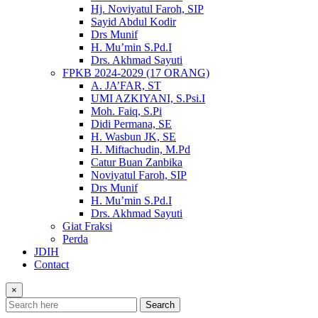
Hj. Noviyatul Faroh, SIP
Sayid Abdul Kodir
Drs Munif
H. Mu’min S.Pd.I
Drs. Akhmad Sayuti
FPKB 2024-2029 (17 ORANG)
A. JA’FAR, ST
UMI AZKIYANI, S.Psi.I
Moh. Faiq, S.Pi
Didi Permana, SE
H. Wasbun JK, SE
H. Miftachudin, M.Pd
Catur Buan Zanbika
Noviyatul Faroh, SIP
Drs Munif
H. Mu’min S.Pd.I
Drs. Akhmad Sayuti
Giat Fraksi
Perda
JDIH
Contact
×
Search