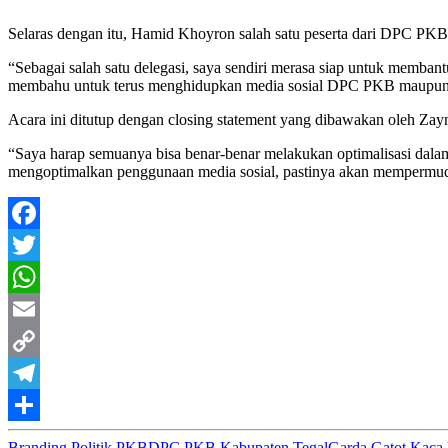
Selaras dengan itu, Hamid Khoyron salah satu peserta dari DPC PKB 
“Sebagai salah satu delegasi, saya sendiri merasa siap untuk membant
membahu untuk terus menghidupkan media sosial DPC PKB maupun m
Acara ini ditutup dengan closing statement yang dibawakan oleh Z
“Saya harap semuanya bisa benar-benar melakukan optimalisasi dalam 
mengoptimalkan penggunaan media sosial, pastinya akan mempermuda
Facebook
Twitter
WhatsApp
Email
Copy
Link
Telegram
Share
Branding Politik PKB
DPC PKB Kabupaten Tegal
Garda Gatot Kac