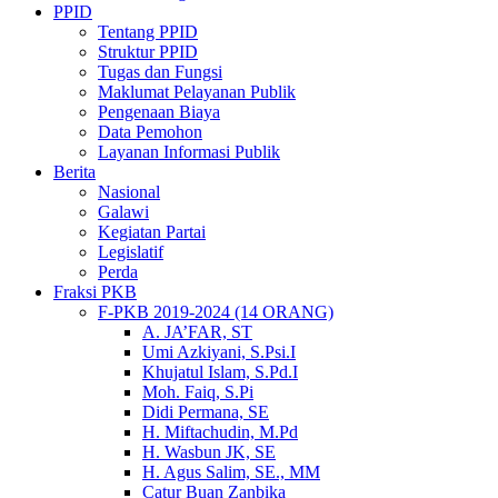
PPID
Tentang PPID
Struktur PPID
Tugas dan Fungsi
Maklumat Pelayanan Publik
Pengenaan Biaya
Data Pemohon
Layanan Informasi Publik
Berita
Nasional
Galawi
Kegiatan Partai
Legislatif
Perda
Fraksi PKB
F-PKB 2019-2024 (14 ORANG)
A. JA’FAR, ST
Umi Azkiyani, S.Psi.I
Khujatul Islam, S.Pd.I
Moh. Faiq, S.Pi
Didi Permana, SE
H. Miftachudin, M.Pd
H. Wasbun JK, SE
H. Agus Salim, SE., MM
Catur Buan Zanbika