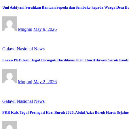
Umi Azkiyani Serahkan Bantuan Sepeda dan Sembako kepada Warga Desa B
Mughni
May 9, 2026
Galawi
Nasional
News
Fraksi PKB Kab. Tegal Peringati Hardiknas 2026, Umi Azkiyani Soroti Kual
Mughni
May 2, 2026
Galawi
Nasional
News
PKB Kab. Tegal Peringati Hari Buruh 2026, Abdul Aziz: Buruh Harus Sejahte