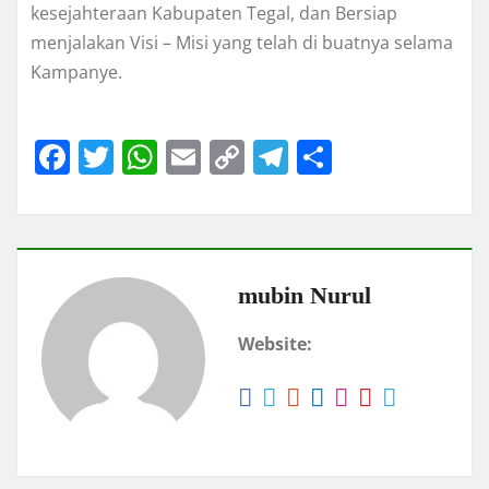
kesejahteraan Kabupaten Tegal, dan Bersiap
menjalakan Visi – Misi yang telah di buatnya selama
Kampanye.
F
T
W
E
C
T
S
a
w
h
m
o
el
h
c
it
at
ai
p
e
a
e
te
s
l
y
gr
re
b
r
A
Li
a
mubin Nurul
o
p
n
m
Website:
o
p
k
k