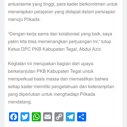
antusiasme yang tinggi, para kader berkomitmen untuk
menerapkan pelajaran yang didapat dalam persiapan
menuju Pilkada.
“Dengan kerja sama dan kolaborasi yang baik, saya
yakin kita bisa memenangkan perjuangan ini,” tutup
Ketua DPC PKB Kabupaten Tegal, Abdul Aziz.
Kegiatan ini merupakan bagian dari upaya
berkelanjutan PKB Kabupaten Tegal untuk
memperkuat basis massa dan memastikan bahwa
setiap kader memiliki pengetahuan dan keterampilan
yang diperlukan untuk menghadapi Pilkada
mendatang.
F
T
W
E
C
T
S
a
w
h
m
o
el
h