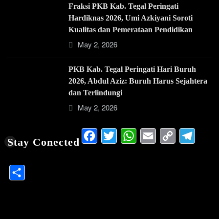
Fraksi PKB Kab. Tegal Peringati
Hardiknas 2026, Umi Azkiyani Soroti
Kualitas dan Pemerataan Pendidikan
May 2, 2026
PKB Kab. Tegal Peringati Hari Buruh
2026, Abdul Aziz: Buruh Harus Sejahtera
dan Terlindungi
May 2, 2026
Facebook
Twitter
WhatsApp
Email
Copy
Te
Stay Conected
Link
Share