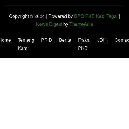
Copyright © 2024 | Powered by
DPC PKB Kab. Tegal
|
News Digest
by
ThemeArile
Home
Tentang
PPID
Berita
Fraksi
JDIH
Contac
Kami
PKB