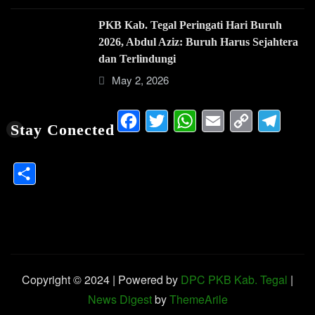
PKB Kab. Tegal Peringati Hari Buruh
2026, Abdul Aziz: Buruh Harus Sejahtera
dan Terlindungi
May 2, 2026
Facebook
Twitter
WhatsApp
Email
Copy
Te
Stay Conected
Link
Share
Copyright © 2024 | Powered by
DPC PKB Kab. Tegal
|
News Digest
by
ThemeArile