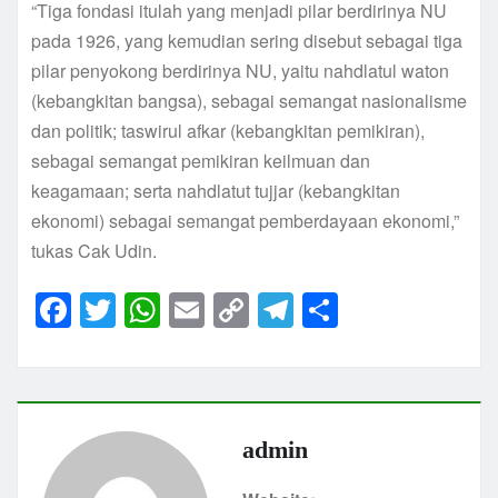
“Tiga fondasi itulah yang menjadi pilar berdirinya NU
pada 1926, yang kemudian sering disebut sebagai tiga
pilar penyokong berdirinya NU, yaitu nahdlatul waton
(kebangkitan bangsa), sebagai semangat nasionalisme
dan politik; taswirul afkar (kebangkitan pemikiran),
sebagai semangat pemikiran keilmuan dan
keagamaan; serta nahdlatut tujjar (kebangkitan
ekonomi) sebagai semangat pemberdayaan ekonomi,”
tukas Cak Udin.
F
T
W
E
C
T
S
a
w
h
m
o
el
h
c
itt
at
ai
p
e
ar
e
er
s
l
y
gr
e
b
A
Li
a
admin
o
p
n
m