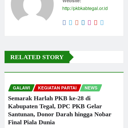
Website:
o
p
k
http://pkbkabtegal.or.id
k
RELATED STORY
GALAWI
KEGIATAN PARTAI
NEWS
Semarak Harlah PKB ke-28 di
Kabupaten Tegal, DPC PKB Gelar
Santunan, Donor Darah hingga Nobar
Final Piala Dunia